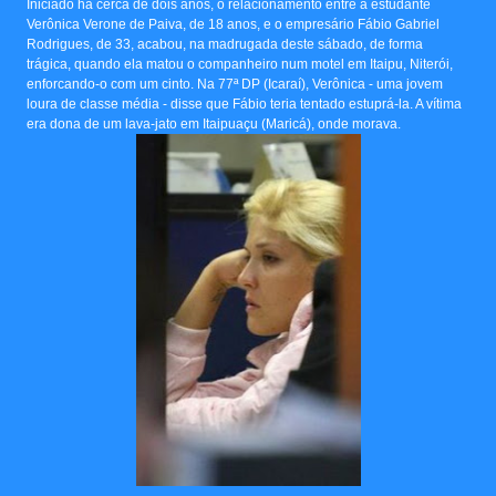
Iniciado há cerca de dois anos, o relacionamento entre a estudante
Verônica Verone de Paiva, de 18 anos, e o empresário Fábio Gabriel
Rodrigues, de 33, acabou, na madrugada deste sábado, de forma
trágica, quando ela matou o companheiro num motel em Itaipu, Niterói,
enforcando-o com um cinto. Na 77ª DP (Icaraí), Verônica - uma jovem
loura de classe média - disse que Fábio teria tentado estuprá-la. A vítima
era dona de um lava-jato em Itaipuaçu (Maricá), onde morava.