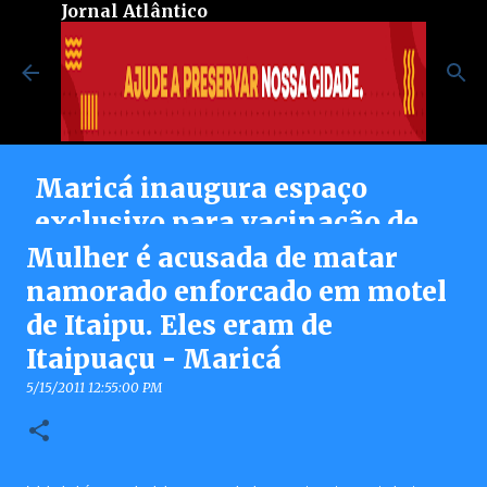
Jornal Atlântico
Pular para o conteúdo principal
Maricá inaugura espaço
exclusivo para vacinação de
pessoas autistas no Centro de
Mulher é acusada de matar
Vacinação Integrada
namorado enforcado em motel
de Itaipu. Eles eram de
8/07/2026 08:37:00 PM
0
Itaipuaçu - Maricá
5/15/2011 12:55:00 PM