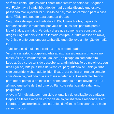
Verônica contou que os dois tinham uma "amizade colorida". Segundo
ela, Fábio havia ligado, bêbado, de madrugada, dizendo que estava
passando mal. A jovem foi buscá-lo no bar, mas, no caminho para a casa
dele, Fábio teria pedido para comprar drogas.
Segundo a delegada adjunta da 77ª DP, Juliana Rattes, depois de
adquirir cocaína e maconha, por volta de 1h, os dois partiram para o
Motel Status, em Itaipu. Verônica disse que somente ele consumiu as
drogas. Logo depois, ele teria tentado estuprá-la. Num acesso de raiva,
Verônica o enforcou, embora tenha dito que não teve a intenção de matá-
lo.
- A história está muito mal contada - disse a delegada.
Verônica arrastou o corpo escadas abaixo, até a garagem privativa no
motel. Às 6h, a estudante saiu do local, na picape do companheiro.
Logo após o corpo ter sido descoberto, a administração do motel recebeu
uma ligação, feita pela irmã de Verônica, perguntando se Fábio já tinha
sido socorrido. A chamada foi identificada, e a polícia entrou em contato
com Verônica, pedindo que ela fosse à delegacia. A estudante chegou
para depor por volta do meio-dia, acompanhada de um advogado. Ela
afirmou que sofre de Síndrome do Pânico e está fazendo tratamento
psiquiátrico.
A jovem foi indiciada por homicídio e tentativa de ocultação de cadáver.
Depois de fazer exame de corpo de delito, foi liberada e responderá em
liberdade. Nos próximos dias, parentes da vítima e funcionários do motel
serão ouvidos.