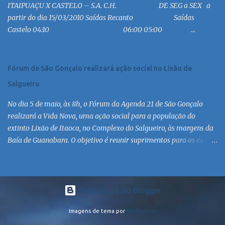
ITAIPUAÇU X CASTELO – S.A. C.H. DE SEG a SEX a
MC 18:30 MC 19:30 MC 20:30 MC 21:30 MC 6:30 MC 7:30 MC 8:30
partir do dia 15/03/2010 Saídas Recanto Saídas
MC 9:30 MC 10:30 MC 11:30 MC 12:30 MC 13:30 MC 14:30 MC 15:30
Castelo 04:10 06:00 05:00 ...
MC 16:30 MC 17:30 MC 18:30 MC 19:30 MC 20:30 MC 21:30 MC
Linha: R.126 via Est. de Itaipiaçu à Itaipuaçu - Recanto Saída
R.126...
Fórum de São Gonçalo realizará ação social no Lixão de
Salgueiro
No dia 5 de maio, às 8h, o Fórum da Agenda 21 de São Gonçalo
realizará a Vida Nova, uma ação social para a população do
extinto Lixão de Itaoca, no Complexo do Salgueiro, às margens da
Baía de Guanabara. O objetivo é reunir suprimentos para os ex-
catadores locais, como comida e material higiênico, além de
atendimento médico. O Fórum Local espera contar com a
participação de ONGs locais e da população do município. Aos
interessados em participar, basta se dirigir à Rua Dr. Feliciano
Tecnologia do Blogger
Sodré 82, Sala 104 – Centro, no horário 9h às 17h, de segunda a
Imagens de tema por
MichaelJay
sexta. Mais informações também podem ser obtidas pelo telefone
(21) 3474-1004 e pelo e-mail agenda21sg@r7.com . O Lixão do