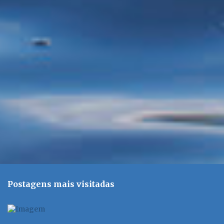
t
á
r
i
o
s
Postagens mais visitadas