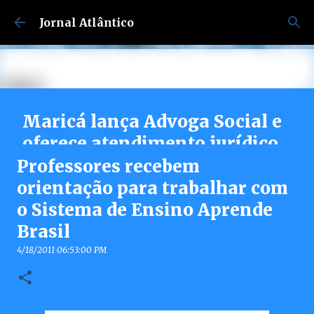
Pular para o conteúdo principal
Jornal Atlântico
Maricá lança Advoga Social e
oferece atendimento jurídico
gratuito e online 24h para
Professores recebem
moradores
orientação para trabalhar com
o Sistema de Ensino Aprende
7/30/2026 04:53:00 PM
0
Brasil
4/18/2011 06:53:00 PM