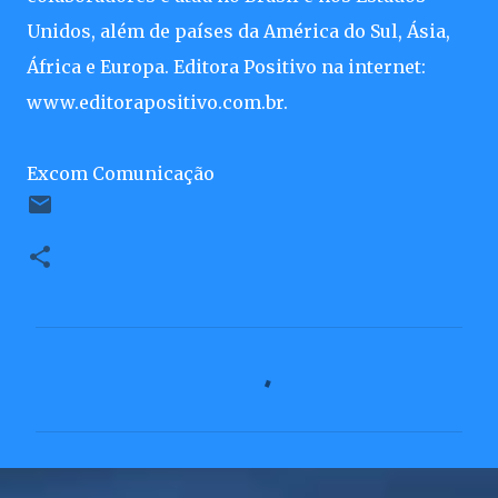
Unidos, além de países da América do Sul, Ásia,
África e Europa. Editora Positivo na internet:
www.editorapositivo.com.br.
Excom Comunicação
C
o
m
e
n