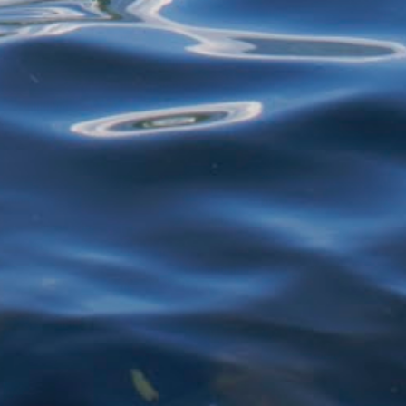
restos de alimentos para reciclagem, por
exemplo - estão proibidos de exercer
atividades de garimpagem. De acor...