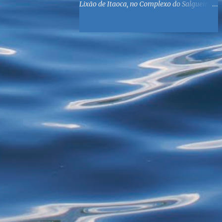
Lixão de Itaoca, no Complexo do Salgueiro,
às margens da Baía de Guanabara. O
objetivo é reunir suprimentos para os ex-
catadores locais, como comida e material
higiênico, além de atendimento médico. O
Fórum Local espera contar com a
participação de ONGs locais e da população
do município. Aos interessados em
participar, basta se dirigir à Rua Dr.
Feliciano Sodré 82, Sala 104 – Centro, no
horário 9h às 17h, de segunda a sexta. Mais
informações também podem ser obtidas
pelo telefone (21) 3474-1004 e pelo e-mail
agenda21sg@r7.com . O Lixão do Salgueiro
foi fechado em fevereiro por determinação
do Governo Federal, que está instituindo o
fim de lixões no Brasil até 2014. Os
habitantes da região que viviam do lixo há
mais de 40 anos - selecionando roupas e