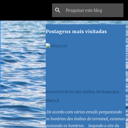
Postagens mais visitadas
Novos horários dos ônibus de Itaipuaçu -
Maricá
De acordo com vários emails perguntando
os horários dos ônibus do terminal, estamos
postando os horários. Segundo o site da