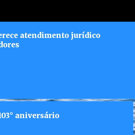
Pular para o conteúdo principal
erece atendimento jurídico
dores
03° aniversário