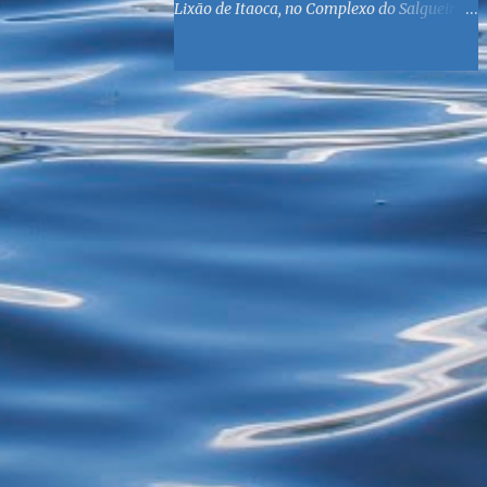
Lixão de Itaoca, no Complexo do Salgueiro,
às margens da Baía de Guanabara. O
objetivo é reunir suprimentos para os ex-
catadores locais, como comida e material
higiênico, além de atendimento médico. O
Fórum Local espera contar com a
participação de ONGs locais e da população
do município. Aos interessados em
participar, basta se dirigir à Rua Dr.
Feliciano Sodré 82, Sala 104 – Centro, no
horário 9h às 17h, de segunda a sexta. Mais
informações também podem ser obtidas
pelo telefone (21) 3474-1004 e pelo e-mail
agenda21sg@r7.com . O Lixão do Salgueiro
foi fechado em fevereiro por determinação
do Governo Federal, que está instituindo o
fim de lixões no Brasil até 2014. Os
habitantes da região que viviam do lixo há
mais de 40 anos - selecionando roupas e