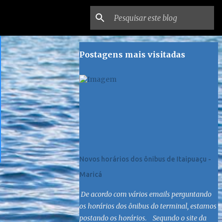
Postagens mais visitadas
Novos horários dos ônibus de Itaipuaçu -
Maricá
De acordo com vários emails perguntando
os horários dos ônibus do terminal, estamos
postando os horários. Segundo o site da