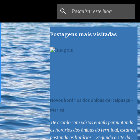
Postagens mais visitadas
Novos horários dos ônibus de Itaipuaçu -
Maricá
De acordo com vários emails perguntando
os horários dos ônibus do terminal, estamos
postando os horários. Segundo o site da