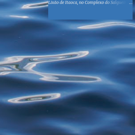
Lixão de Itaoca, no Complexo do Salgueiro,
às margens da Baía de Guanabara. O
objetivo é reunir suprimentos para os ex-
catadores locais, como comida e material
higiênico, além de atendimento médico. O
Fórum Local espera contar com a
participação de ONGs locais e da população
do município. Aos interessados em
participar, basta se dirigir à Rua Dr.
Feliciano Sodré 82, Sala 104 – Centro, no
horário 9h às 17h, de segunda a sexta. Mais
informações também podem ser obtidas
pelo telefone (21) 3474-1004 e pelo e-mail
agenda21sg@r7.com . O Lixão do Salgueiro
foi fechado em fevereiro por determinação
do Governo Federal, que está instituindo o
fim de lixões no Brasil até 2014. Os
habitantes da região que viviam do lixo há
mais de 40 anos - selecionando roupas e