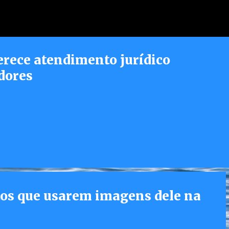
Pular para o conteúdo principal
erece atendimento jurídico
dores
tos que usarem imagens dele na