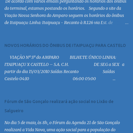
De acordo com vários emails perguntando os horários dos ônibus
do terminal, estamos postando os horários. Segundo o site da
Viação Nossa Senhora do Amparo seguem os horários do ônibus
de Itaipuaçu: Linha: Itaipuaçu - Recanto à R.126 via Est. de
Itaipuaçu Saída Itaipuaçu - Recanto Dias úteis
6:30 MC 7:30 MC 8:30 MC 9:30 MC 10:30 MC 11:30 MC 12:30 MC
13:30 MC 14:30 MC 15:30 MC 16:30 MC 17:00 MC 17:30 MC 18:30 MC
NOVOS HORÁRIOS DO ÔNIBUS DE ITAIPUAÇU PARA CASTELO
19:00 MC 19:30 MC 20:30 MC 21:00 MC 21:30 MC 23:00 MC 6:30
VIAÇÃO Nª Sª do AMPARO BILHETE ÚNICO LINHA:
MC 8:30 MC 10:30 MC 12:30 MC 14:30 MC 15:30 MC 16:30 MC 17:30
ITAIPUAÇU X CASTELO – S.A. C.H. DE SEG a SEX a
MC 18:30 MC 19:30 MC 20:30 MC 21:30 MC 6:30 MC 7:30 MC 8:30
partir do dia 15/03/2010 Saídas Recanto Saídas
MC 9:30 MC 10:30 MC 11:30 MC 12:30 MC 13:30 MC 14:30 MC 15:30
Castelo 04:10 06:00 05:00 ...
MC 16:30 MC 17:30 MC 18:30 MC 19:30 MC 20:30 MC 21:30 MC
Linha: R.126 via Est. de Itaipiaçu à Itaipuaçu - Recanto Saída
R.126...
Fórum de São Gonçalo realizará ação social no Lixão de
Salgueiro
No dia 5 de maio, às 8h, o Fórum da Agenda 21 de São Gonçalo
realizará a Vida Nova, uma ação social para a população do