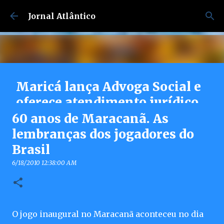
Pular para o conteúdo principal
Jornal Atlântico
Maricá lança Advoga Social e
oferece atendimento jurídico
gratuito e online 24h para
60 anos de Maracanã. As
moradores
lembranças dos jogadores do
Brasil
7/30/2026 04:53:00 PM
0
6/18/2010 12:38:00 AM
O jogo inaugural no Maracanã aconteceu no dia