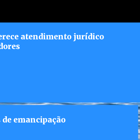
Pular para o conteúdo principal
erece atendimento jurídico
dores
s de emancipação