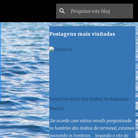
Postagens mais visitadas
Novos horários dos ônibus de Itaipuaçu -
Maricá
De acordo com vários emails perguntando
os horários dos ônibus do terminal, estamos
postando os horários. Segundo o site da