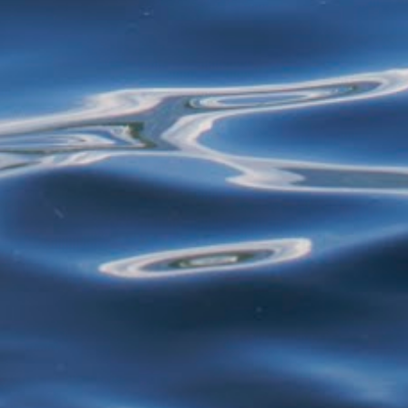
restos de alimentos para reciclagem, por
exemplo - estão proibidos de exercer
atividades de garimpagem. De acor...