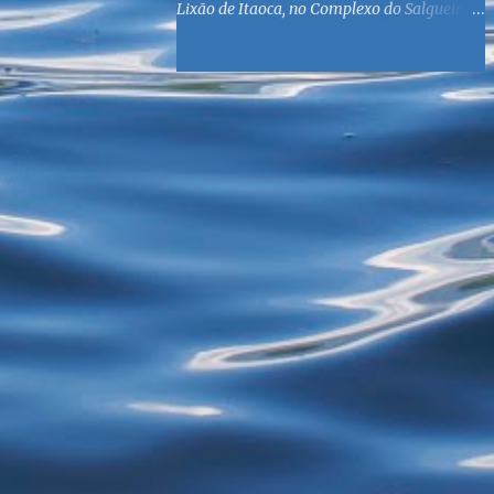
Lixão de Itaoca, no Complexo do Salgueiro,
às margens da Baía de Guanabara. O
objetivo é reunir suprimentos para os ex-
catadores locais, como comida e material
higiênico, além de atendimento médico. O
Fórum Local espera contar com a
participação de ONGs locais e da população
do município. Aos interessados em
participar, basta se dirigir à Rua Dr.
Feliciano Sodré 82, Sala 104 – Centro, no
horário 9h às 17h, de segunda a sexta. Mais
informações também podem ser obtidas
pelo telefone (21) 3474-1004 e pelo e-mail
agenda21sg@r7.com . O Lixão do Salgueiro
foi fechado em fevereiro por determinação
do Governo Federal, que está instituindo o
fim de lixões no Brasil até 2014. Os
habitantes da região que viviam do lixo há
mais de 40 anos - selecionando roupas e