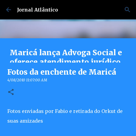
Pular para o conteúdo principal
Jornal Atlântico
Maricá lança Advoga Social e
oferece atendimento jurídico
gratuito e online 24h para
Fotos da enchente de Maricá
moradores
4/08/2010 11:07:00 AM
7/30/2026 04:53:00 PM
0
Fotos enviadas por Fabio e retirada do Orkut de
suas amizades