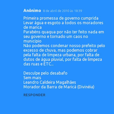
Anônimo
8 de abril de 2010 às 18:39
C
Primeira promessa de governo cumprida
o
Levar água e esgoto a todos os moradores
de marica
m
Parabéns quaqua por não ter feito nada em
e
seu governo e tornado um caos no
município
n
Não podemos condenar nosso prefeito pelo
t
excesso de chuva, mas podemos cobrar
pela falta de limpeza urbana, por falta de
á
dutos de água pluvial, por falta de limpeza
r
das ruas e ETC...
i
Desculpe pelo desabafo
o
Sem mais
Leandro Caldeira Magalhães
s
Morador da Barra de Maricá (Divinéia)
RESPONDER