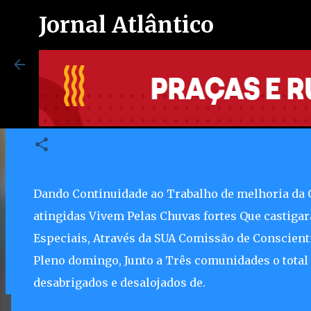
Jornal Atlântico
Em Niterói comunidades recebe
animais
4/18/2010 10:41:00 PM
Maricá inaugura espaço exclusi
autistas no Centro de Vacinação
8/07/2026 08:37:00 PM
Dando Continuidade ao Trabalho de melhoria da Q
0
atingidas Vivem Pelas Chuvas fortes Que castigar
Especiais, Através da SUA Comissão de Conscient
Pleno domingo, Junto a Três comunidades o total 
desabrigados e desalojados de.