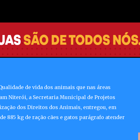
Pular para o conteúdo principal
m doações de rações para
vo para vacinação de pessoas
 Integrada
ualidade de vida dos animais que nas áreas
am Niterói, a Secretaria Municipal de Projetos
ização dos Direitos dos Animais, entregou, em
de 885 kg de ração cães e gatos parágrafo atender