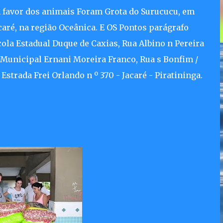
avor dos animais Foram Grota do Surucucu, em
caré, na região Oceânica. E OS Pontos parágrafo
cola Estadual Duque de Caxias, Rua Albino n Pereira
a Municipal Ernani Moreira Franco, Rua s Bonfim /
strada Frei Orlando n º 370 - Jacaré - Piratininga.