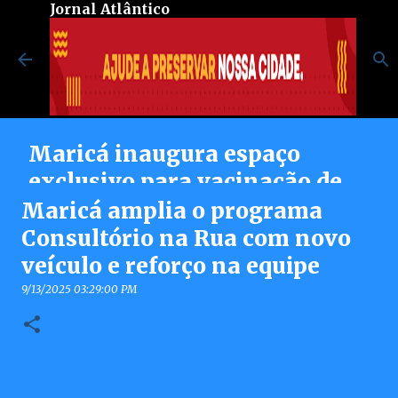
Jornal Atlântico
Pular para o conteúdo principal
Maricá inaugura espaço
exclusivo para vacinação de
pessoas autistas no Centro de
Maricá amplia o programa
Vacinação Integrada
Consultório na Rua com novo
veículo e reforço na equipe
8/07/2026 08:37:00 PM
0
9/13/2025 03:29:00 PM