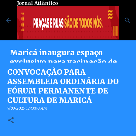
Jornal Atlântico
Pular para o conteúdo principal
Maricá inaugura espaço
exclusivo para vacinação de
pessoas autistas no Centro de
CONVOCAÇÃO PARA
Vacinação Integrada
ASSEMBLEIA ORDINÁRIA DO
FÓRUM PERMANENTE DE
8/07/2026 08:37:00 PM
0
CULTURA DE MARICÁ
9/03/2025 12:43:00 AM