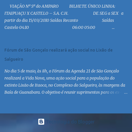
19:00 MC 19:30 MC 20:30 MC 21:00 MC 21:30 MC 23:00 MC 6:30
VIAÇÃO Nª Sª do AMPARO BILHETE ÚNICO LINHA:
MC 8:30 MC 10:30 MC 12:30 MC 14:30 MC 15:30 MC 16:30 MC 17:30
ITAIPUAÇU X CASTELO – S.A. C.H. DE SEG a SEX a
MC 18:30 MC 19:30 MC 20:30 MC 21:30 MC 6:30 MC 7:30 MC 8:30
partir do dia 15/03/2010 Saídas Recanto Saídas
MC 9:30 MC 10:30 MC 11:30 MC 12:30 MC 13:30 MC 14:30 MC 15:30
Castelo 04:10 06:00 05:00 ...
MC 16:30 MC 17:30 MC 18:30 MC 19:30 MC 20:30 MC 21:30 MC
Linha: R.126 via Est. de Itaipiaçu à Itaipuaçu - Recanto Saída
R.126...
Fórum de São Gonçalo realizará ação social no Lixão de
Salgueiro
No dia 5 de maio, às 8h, o Fórum da Agenda 21 de São Gonçalo
realizará a Vida Nova, uma ação social para a população do
extinto Lixão de Itaoca, no Complexo do Salgueiro, às margens da
Baía de Guanabara. O objetivo é reunir suprimentos para os ex-
catadores locais, como comida e material higiênico, além de
atendimento médico. O Fórum Local espera contar com a
participação de ONGs locais e da população do município. Aos
interessados em participar, basta se dirigir à Rua Dr. Feliciano
Tecnologia do Blogger
Sodré 82, Sala 104 – Centro, no horário 9h às 17h, de segunda a