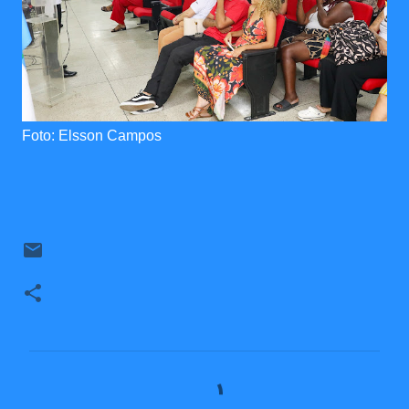
Foto: Elsson Campos
C
o