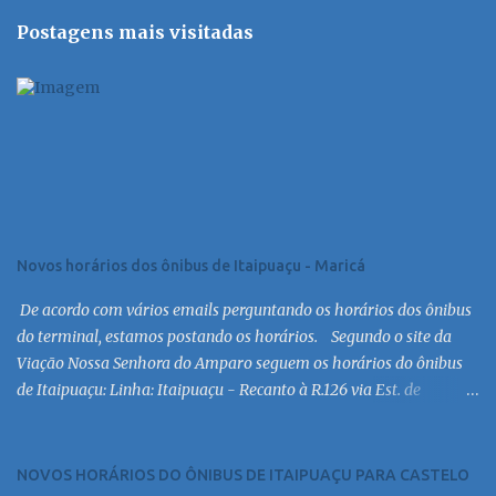
Postagens mais visitadas
Novos horários dos ônibus de Itaipuaçu - Maricá
De acordo com vários emails perguntando os horários dos ônibus
do terminal, estamos postando os horários. Segundo o site da
Viação Nossa Senhora do Amparo seguem os horários do ônibus
de Itaipuaçu: Linha: Itaipuaçu - Recanto à R.126 via Est. de
Itaipuaçu Saída Itaipuaçu - Recanto Dias úteis
6:30 MC 7:30 MC 8:30 MC 9:30 MC 10:30 MC 11:30 MC 12:30 MC
13:30 MC 14:30 MC 15:30 MC 16:30 MC 17:00 MC 17:30 MC 18:30 MC
NOVOS HORÁRIOS DO ÔNIBUS DE ITAIPUAÇU PARA CASTELO