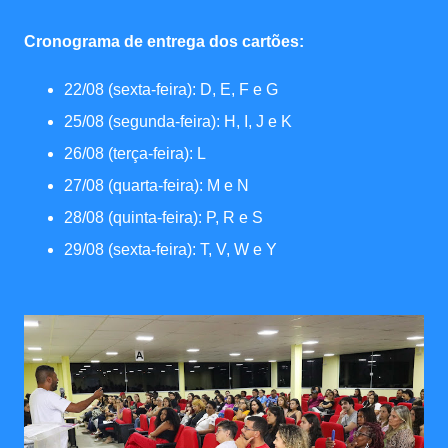
Cronograma de entrega dos cartões:
22/08 (sexta-feira): D, E, F e G
25/08 (segunda-feira): H, I, J e K
26/08 (terça-feira): L
27/08 (quarta-feira): M e N
28/08 (quinta-feira): P, R e S
29/08 (sexta-feira): T, V, W e Y