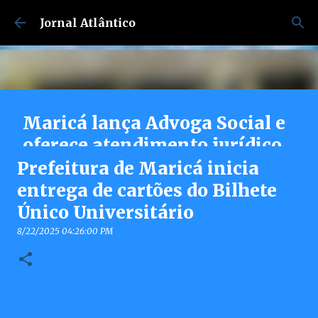
Pular para o conteúdo principal
Jornal Atlântico
Maricá lança Advoga Social e
oferece atendimento jurídico
gratuito e online 24h para
Prefeitura de Maricá inicia
moradores
entrega de cartões do Bilhete
Único Universitário
7/30/2026 04:53:00 PM
0
8/22/2025 04:26:00 PM