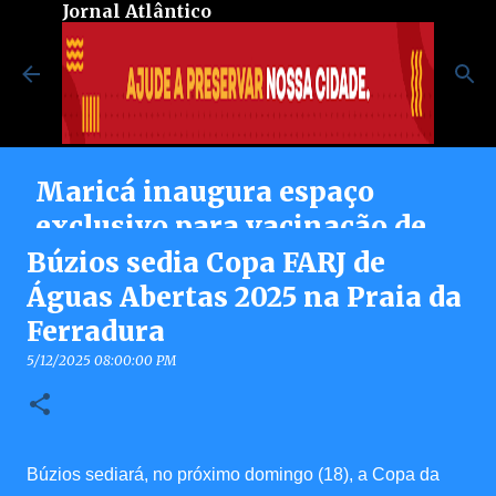
Jornal Atlântico
Pular para o conteúdo principal
Maricá inaugura espaço
exclusivo para vacinação de
pessoas autistas no Centro de
Búzios sedia Copa FARJ de
Vacinação Integrada
Águas Abertas 2025 na Praia da
Ferradura
8/07/2026 08:37:00 PM
0
5/12/2025 08:00:00 PM
Búzios sediará, no próximo domingo (18), a Copa da