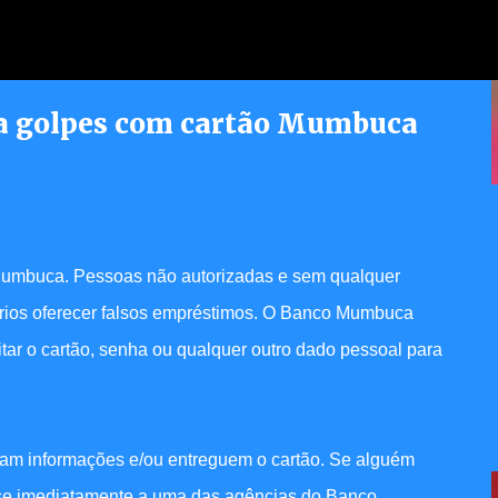
Pular para o conteúdo principal
ara golpes com cartão Mumbuca
erece atendimento jurídico
dores
o Mumbuca. Pessoas não autorizadas e sem qualquer
ários oferecer falsos empréstimos. O Banco Mumbuca
tar o cartão, senha ou qualquer outro dado pessoal para
eçam informações e/ou entreguem o cartão. Se alguém
r-se imediatamente a uma das agências do Banco