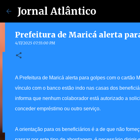
Jornal Atlântico
Prefeitura de Maricá alerta p
4/17/2025 07:55:00 PM
Maricá lança Advoga Social e of
gratuito e online 24h para mora
A Prefeitura de Maricá alerta para golpes com o cartã
7/30/2026 04:53:00 PM
vínculo com o banco estão indo nas casas dos benefici
0
informa que nenhum colaborador está autorizado a solici
conceder empréstimo ou outro serviço.
A orientação para os beneficiários é a de que não forn
passar por este tipo de abordagem, é necessário dirigi