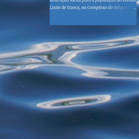
uma ação social para a população do extinto
Lixão de Itaoca, no Complexo do Salgueiro,
às margens da Baía de Guanabara. O
objetivo é reunir suprimentos para os ex-
catadores locais, como comida e material
higiênico, além de atendimento médico. O
Fórum Local espera contar com a
participação de ONGs locais e da população
do município. Aos interessados em
participar, basta se dirigir à Rua Dr.
Feliciano Sodré 82, Sala 104 – Centro, no
horário 9h às 17h, de segunda a sexta. Mais
informações também podem ser obtidas
pelo telefone (21) 3474-1004 e pelo e-mail
agenda21sg@r7.com . O Lixão do Salgueiro
foi fechado em fevereiro por determinação
do Governo Federal, que está instituindo o
fim de lixões no Brasil até 2014. Os
habitantes da região que viviam do lixo há