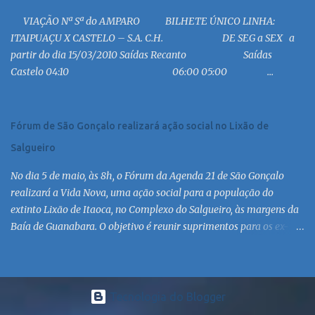
19:00 MC 19:30 MC 20:30 MC 21:00 MC 21:30 MC 23:00 MC 6:30
VIAÇÃO Nª Sª do AMPARO BILHETE ÚNICO LINHA:
MC 8:30 MC 10:30 MC 12:30 MC 14:30 MC 15:30 MC 16:30 MC 17:30
ITAIPUAÇU X CASTELO – S.A. C.H. DE SEG a SEX a
MC 18:30 MC 19:30 MC 20:30 MC 21:30 MC 6:30 MC 7:30 MC 8:30
partir do dia 15/03/2010 Saídas Recanto Saídas
MC 9:30 MC 10:30 MC 11:30 MC 12:30 MC 13:30 MC 14:30 MC 15:30
Castelo 04:10 06:00 05:00 ...
MC 16:30 MC 17:30 MC 18:30 MC 19:30 MC 20:30 MC 21:30 MC
Linha: R.126 via Est. de Itaipiaçu à Itaipuaçu - Recanto Saída
R.126...
Fórum de São Gonçalo realizará ação social no Lixão de
Salgueiro
No dia 5 de maio, às 8h, o Fórum da Agenda 21 de São Gonçalo
realizará a Vida Nova, uma ação social para a população do
extinto Lixão de Itaoca, no Complexo do Salgueiro, às margens da
Baía de Guanabara. O objetivo é reunir suprimentos para os ex-
catadores locais, como comida e material higiênico, além de
atendimento médico. O Fórum Local espera contar com a
participação de ONGs locais e da população do município. Aos
interessados em participar, basta se dirigir à Rua Dr. Feliciano
Tecnologia do Blogger
Sodré 82, Sala 104 – Centro, no horário 9h às 17h, de segunda a