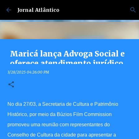
Pular para o conteúdo principal
Jornal Atlântico
Maricá lança Advoga Social e
oferece atendimento jurídico
gratuito e online 24h para
3/28/2025 04:26:00 PM
moradores
7/30/2026 04:53:00 PM
0
No dia 27/03, a Secretaria de Cultura e Patrimônio
Histórico, por meio da Búzios Film Commission
promoveu uma reunião com representantes do
Conselho de Cultura da cidade para apresentar a