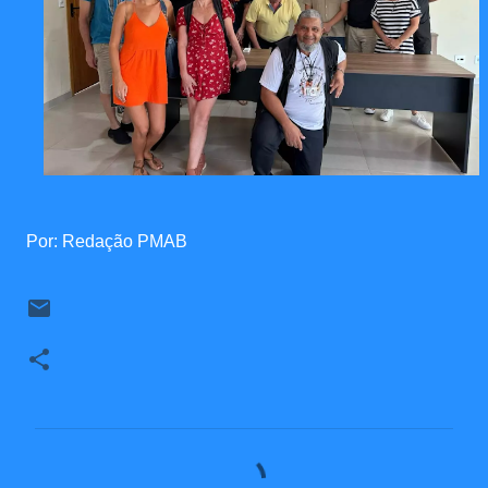
Por: Redação PMAB
C