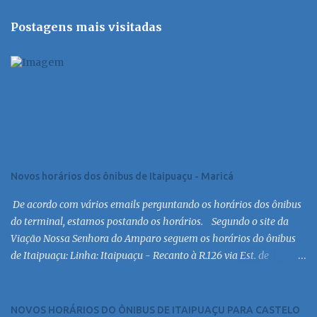
Postagens mais visitadas
Novos horários dos ônibus de Itaipuaçu - Maricá
De acordo com vários emails perguntando os horários dos ônibus
do terminal, estamos postando os horários. Segundo o site da
Viação Nossa Senhora do Amparo seguem os horários do ônibus
de Itaipuaçu: Linha: Itaipuaçu - Recanto à R.126 via Est. de
Itaipuaçu Saída Itaipuaçu - Recanto Dias úteis
6:30 MC 7:30 MC 8:30 MC 9:30 MC 10:30 MC 11:30 MC 12:30 MC
13:30 MC 14:30 MC 15:30 MC 16:30 MC 17:00 MC 17:30 MC 18:30 MC
NOVOS HORÁRIOS DO ÔNIBUS DE ITAIPUAÇU PARA CASTELO