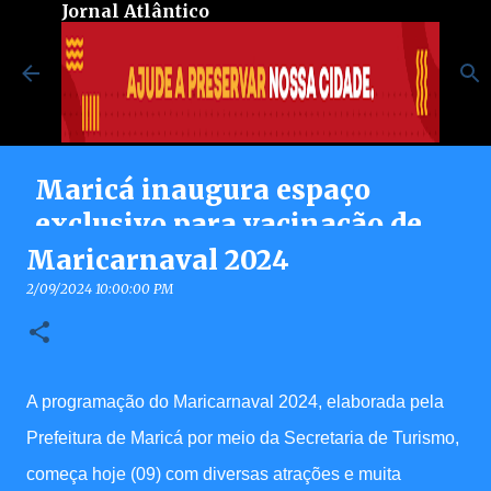
Jornal Atlântico
Pular para o conteúdo principal
Maricá inaugura espaço
exclusivo para vacinação de
pessoas autistas no Centro de
Maricarnaval 2024
Vacinação Integrada
2/09/2024 10:00:00 PM
8/07/2026 08:37:00 PM
0
A programação do Maricarnaval 2024, elaborada pela
Prefeitura de Maricá por meio da Secretaria de Turismo,
começa hoje (09) com diversas atrações e muita