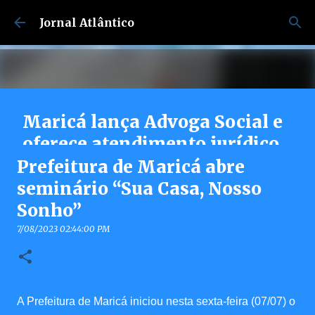
Pular para o conteúdo principal
Jornal Atlântico
Maricá lança Advoga Social e
oferece atendimento jurídico
gratuito e online 24h para
Prefeitura de Maricá abre
moradores
seminário “Sua Casa, Nosso
Sonho”
7/30/2026 04:53:00 PM
0
7/08/2023 02:44:00 PM
A Prefeitura de Maricá iniciou nesta sexta-feira (07/07) o