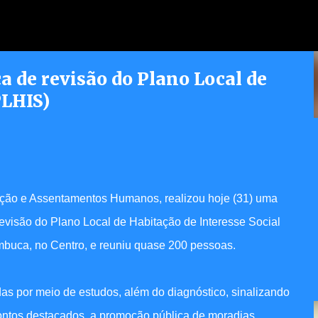
Pular para o conteúdo principal
a de revisão do Plano Local de
PLHIS)
erece atendimento jurídico
dores
tação e Assentamentos Humanos, realizou hoje (31) uma
evisão do Plano Local de Habitação de Interesse Social
buca, no Centro, e reuniu quase 200 pessoas.
as por meio de estudos, além do diagnóstico, sinalizando
pontos destacados, a promoção pública de moradias