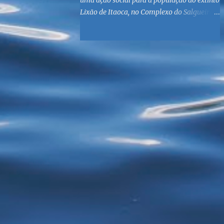
uma ação social para a população do extinto
Lixão de Itaoca, no Complexo do Salgueiro,
às margens da Baía de Guanabara. O
objetivo é reunir suprimentos para os ex-
catadores locais, como comida e material
higiênico, além de atendimento médico. O
Fórum Local espera contar com a
participação de ONGs locais e da população
do município. Aos interessados em
participar, basta se dirigir à Rua Dr.
Feliciano Sodré 82, Sala 104 – Centro, no
horário 9h às 17h, de segunda a sexta. Mais
informações também podem ser obtidas
pelo telefone (21) 3474-1004 e pelo e-mail
agenda21sg@r7.com . O Lixão do Salgueiro
foi fechado em fevereiro por determinação
do Governo Federal, que está instituindo o
fim de lixões no Brasil até 2014. Os
habitantes da região que viviam do lixo há