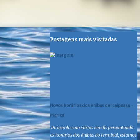
Postagens mais visitadas
Novos horários dos ônibus de Itaipuaçu -
Maricá
De acordo com vários emails perguntando
os horários dos ônibus do terminal, estamos