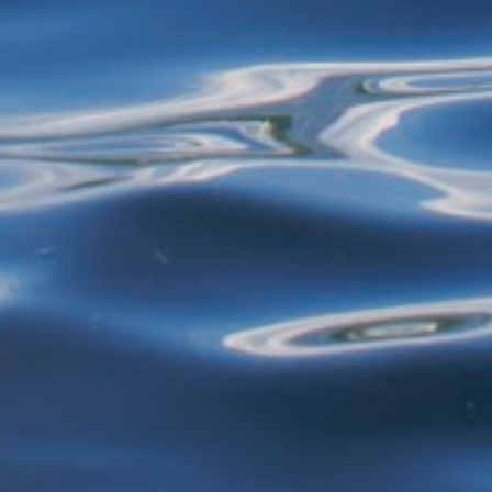
mais de 40 anos - selecionando roupas e
restos de alimentos para reciclagem, por
exemplo - estão proibidos de exercer
atividades de garimpagem. De acor...