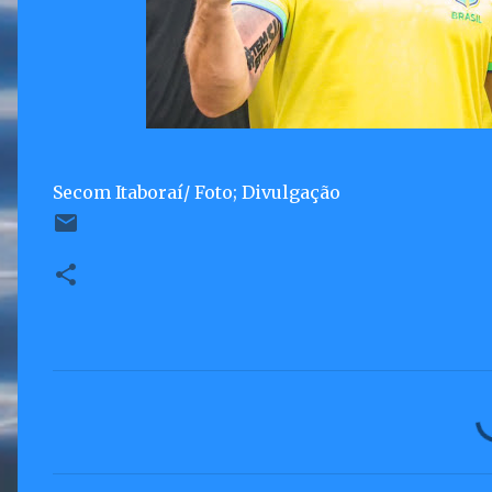
Secom Itaboraí/ Foto; Divulgação
C
o
m