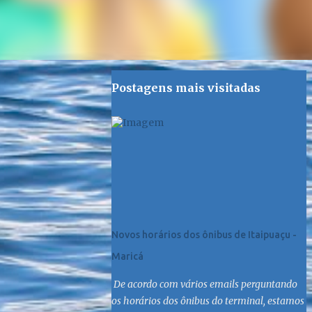
Postagens mais visitadas
Novos horários dos ônibus de Itaipuaçu -
Maricá
De acordo com vários emails perguntando
os horários dos ônibus do terminal, estamos