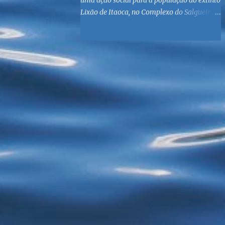
uma ação social para a população do extinto
Lixão de Itaoca, no Complexo do Salgueiro,
às margens da Baía de Guanabara. O
objetivo é reunir suprimentos para os ex-
catadores locais, como comida e material
higiênico, além de atendimento médico. O
Fórum Local espera contar com a
participação de ONGs locais e da população
do município. Aos interessados em
participar, basta se dirigir à Rua Dr.
Feliciano Sodré 82, Sala 104 – Centro, no
horário 9h às 17h, de segunda a sexta. Mais
informações também podem ser obtidas
pelo telefone (21) 3474-1004 e pelo e-mail
agenda21sg@r7.com . O Lixão do Salgueiro
foi fechado em fevereiro por determinação
do Governo Federal, que está instituindo o
fim de lixões no Brasil até 2014. Os
habitantes da região que viviam do lixo há