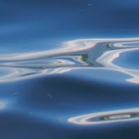
mais de 40 anos - selecionando roupas e
restos de alimentos para reciclagem, por
exemplo - estão proibidos de exercer
atividades de garimpagem. De acor...