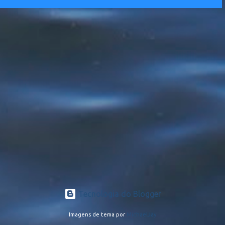
Tecnologia do Blogger
Imagens de tema por
MichaelJay