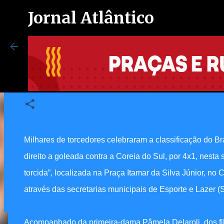
Jornal Atlântico
Milhares de torcedores comemor
Brasil no Ita Fan Fest
12/05/2022 08:42:00 PM
Maricá inaugura espaço exclusi
autistas no Centro de Vacinação
8/07/2026 08:37:00 PM
Milhares de torcedores celebraram a classificação do Br
0
direito a goleada contra a Coreia do Sul, por 4x1, nesta s
torcida”, localizada na Praça Itamar da Silva Júnior, no 
através das secretarias municipais de Esporte e Lazer 
Acompanhado da primeira-dama Pâmela Delaroli, dos filhos