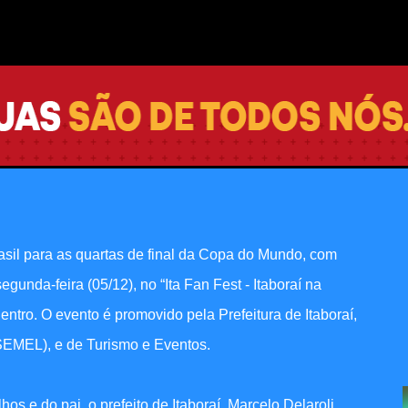
Pular para o conteúdo principal
am a classificação e goleada do
vo para vacinação de pessoas
 Integrada
asil para as quartas de final da Copa do Mundo, com
egunda-feira (05/12), no “Ita Fan Fest - Itaboraí na
Centro. O evento é promovido pela Prefeitura de Itaboraí,
(SEMEL), e de Turismo e Eventos.
 e do pai, o prefeito de Itaboraí, Marcelo Delaroli,