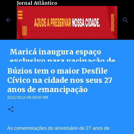
Jornal Atlântico
Pular para o conteúdo principal
Maricá inaugura espaço
exclusivo para vacinação de
pessoas autistas no Centro de
Búzios tem o maior Desfile
Vacinação Integrada
Cívico na cidade nos seus 27
anos de emancipação
8/07/2026 08:37:00 PM
0
11/12/2022 08:58:00 PM
As comemorações do aniversário de 27 anos de