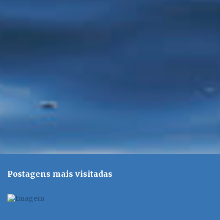
á
r
i
o
s
Postagens mais visitadas