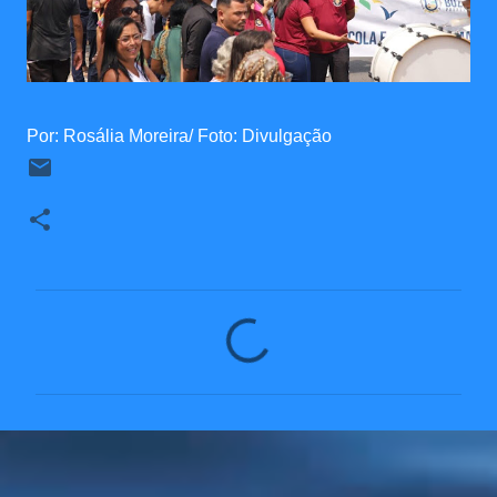
Por: Rosália Moreira/ Foto: Divulgação
C
o
m
e
n
t