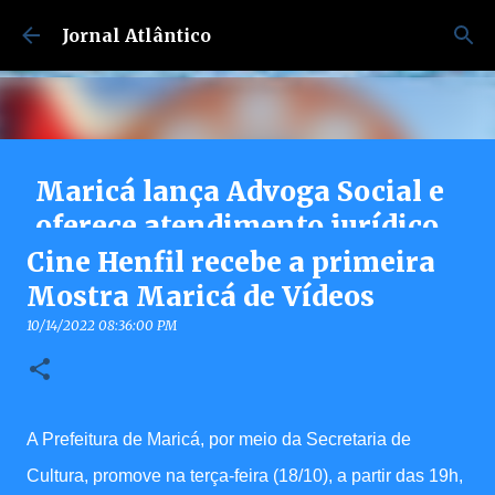
Pular para o conteúdo principal
Jornal Atlântico
Maricá lança Advoga Social e
oferece atendimento jurídico
gratuito e online 24h para
Cine Henfil recebe a primeira
moradores
Mostra Maricá de Vídeos
7/30/2026 04:53:00 PM
10/14/2022 08:36:00 PM
0
A Prefeitura de Maricá, por meio da Secretaria de
Cultura, promove na terça-feira (18/10), a partir das 19h,