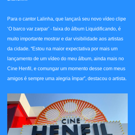
Para o cantor Lalinha, que lançará seu novo vídeo clipe
‘O barco var zarpar’ - faixa do álbum Liquidificando, é
muito importante mostrar e dar visibilidade aos artistas
da cidade. “Estou na maior expectativa por mais um
lançamento de um vídeo do meu álbum, ainda mais no
Cine Henfil, e comungar um momento desse com meus
amigos é sempre uma alegria ímpar”, destacou o artista.