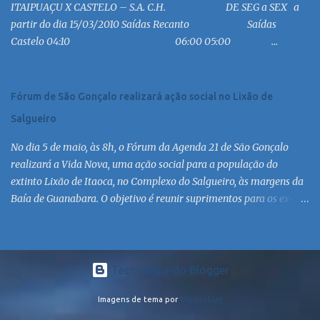
ITAIPUAÇU X CASTELO – S.A. C.H. DE SEG a SEX a
MC 18:30 MC 19:30 MC 20:30 MC 21:30 MC 6:30 MC 7:30 MC 8:30
partir do dia 15/03/2010 Saídas Recanto Saídas
MC 9:30 MC 10:30 MC 11:30 MC 12:30 MC 13:30 MC 14:30 MC 15:30
Castelo 04:10 06:00 05:00 ...
MC 16:30 MC 17:30 MC 18:30 MC 19:30 MC 20:30 MC 21:30 MC
Linha: R.126 via Est. de Itaipiaçu à Itaipuaçu - Recanto Saída
R.126...
Fórum de São Gonçalo realizará ação social no Lixão de
Salgueiro
No dia 5 de maio, às 8h, o Fórum da Agenda 21 de São Gonçalo
realizará a Vida Nova, uma ação social para a população do
extinto Lixão de Itaoca, no Complexo do Salgueiro, às margens da
Baía de Guanabara. O objetivo é reunir suprimentos para os ex-
catadores locais, como comida e material higiênico, além de
atendimento médico. O Fórum Local espera contar com a
participação de ONGs locais e da população do município. Aos
interessados em participar, basta se dirigir à Rua Dr. Feliciano
Tecnologia do Blogger
Sodré 82, Sala 104 – Centro, no horário 9h às 17h, de segunda a
Imagens de tema por
MichaelJay
sexta. Mais informações também podem ser obtidas pelo telefone
(21) 3474-1004 e pelo e-mail agenda21sg@r7.com . O Lixão do