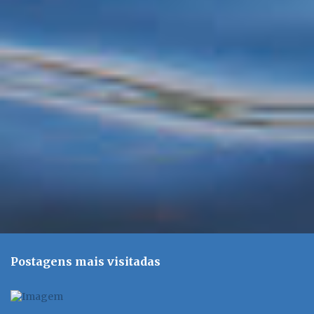
t
á
r
i
o
s
Postagens mais visitadas