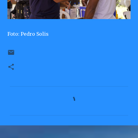
Foto: Pedro Solis
C
o
m
e
n