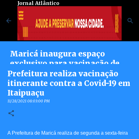
Jornal Atlântico
Pular para o conteúdo principal
Maricá inaugura espaço
exclusivo para vacinação de
pessoas autistas no Centro de
Prefeitura realiza vacinação
Vacinação Integrada
itinerante contra a Covid-19 em
Itaipuaçu
8/07/2026 08:37:00 PM
0
11/28/2021 08:03:00 PM
A Prefeitura de Maricá realiza de segunda a sexta-feira