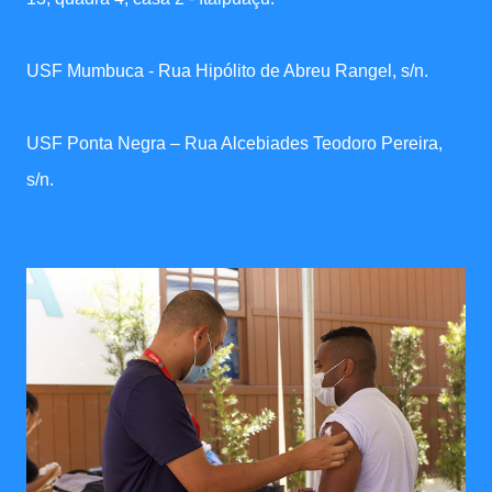
USF Mumbuca - Rua Hipólito de Abreu Rangel, s/n.
USF Ponta Negra – Rua Alcebiades Teodoro Pereira,
s/n.