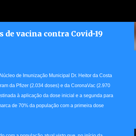
Pular para o conteúdo principal
es de vacina contra Covid-19
erece atendimento jurídico
dores
úcleo de Imunização Municipal Dr. Heitor da Costa
oram da Pfizer (2.034 doses) e da CoronaVac (2.970
stinada à aplicação da dose inicial e a segunda para
 marca de 70% da população com a primeira dose
o com a população atual visto que, no início da