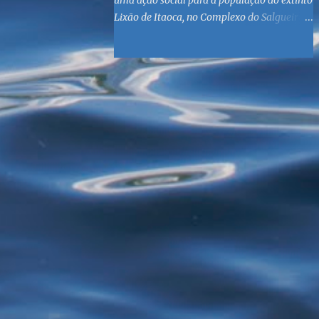
uma ação social para a população do extinto
Lixão de Itaoca, no Complexo do Salgueiro,
às margens da Baía de Guanabara. O
objetivo é reunir suprimentos para os ex-
catadores locais, como comida e material
higiênico, além de atendimento médico. O
Fórum Local espera contar com a
participação de ONGs locais e da população
do município. Aos interessados em
participar, basta se dirigir à Rua Dr.
Feliciano Sodré 82, Sala 104 – Centro, no
horário 9h às 17h, de segunda a sexta. Mais
informações também podem ser obtidas
pelo telefone (21) 3474-1004 e pelo e-mail
agenda21sg@r7.com . O Lixão do Salgueiro
foi fechado em fevereiro por determinação
do Governo Federal, que está instituindo o
fim de lixões no Brasil até 2014. Os
habitantes da região que viviam do lixo há