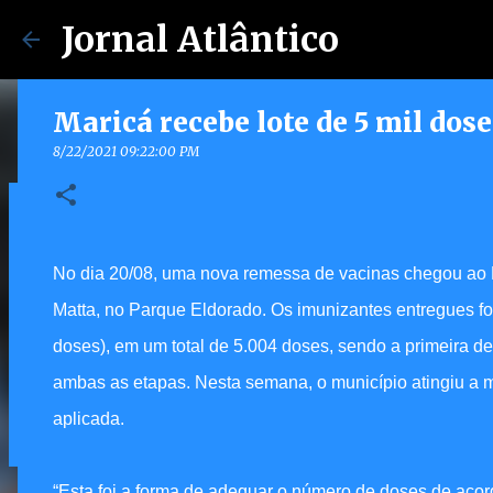
Jornal Atlântico
Maricá recebe lote de 5 mil dos
8/22/2021 09:22:00 PM
Maricá lança Advoga Social e of
gratuito e online 24h para mora
No dia 20/08, uma nova remessa de vacinas chegou ao N
7/30/2026 04:53:00 PM
Matta, no Parque Eldorado. Os imunizantes entregues f
0
doses), em um total de 5.004 doses, sendo a primeira de
ambas as etapas. Nesta semana, o município atingiu a
aplicada.
“Esta foi a forma de adequar o número de doses de acord