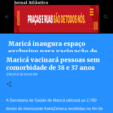
Jornal Atlântico
Pular para o conteúdo principal
Maricá inaugura espaço
exclusivo para vacinação de
pessoas autistas no Centro de
Maricá vacinará pessoas sem
Vacinação Integrada
comorbidade de 38 e 37 anos
8/07/2026 08:37:00 PM
7/19/2021 10:56:00 PM
0
A Secretaria de Saúde de Maricá utilizará as 2.780
doses do imunizante AstraZeneca recebidas no fim de