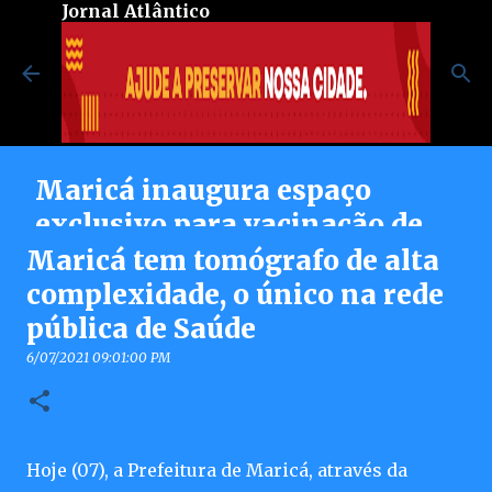
Jornal Atlântico
Pular para o conteúdo principal
Maricá inaugura espaço
exclusivo para vacinação de
pessoas autistas no Centro de
Maricá tem tomógrafo de alta
Vacinação Integrada
complexidade, o único na rede
pública de Saúde
8/07/2026 08:37:00 PM
0
6/07/2021 09:01:00 PM
Hoje (07), a Prefeitura de Maricá, através da