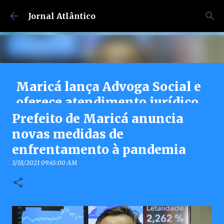
Pular para o conteúdo principal
Jornal Atlântico
Maricá lança Advoga Social e
oferece atendimento jurídico
gratuito e online 24h para
Prefeito de Maricá anuncia
moradores
novas medidas de
enfrentamento à pandemia
7/30/2026 04:53:00 PM
0
3/18/2021 09:45:00 AM