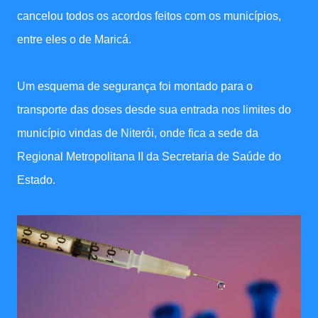
cancelou todos os acordos feitos com os municípios,
entre eles o de Maricá.
Um esquema de segurança foi montado para o
transporte das doses desde sua entrada nos limites do
município vindas de Niterói, onde fica a sede da
Regional Metropolitana II da Secretaria de Saúde do
Estado.