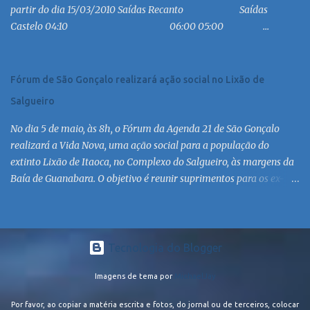
partir do dia 15/03/2010 Saídas Recanto Saídas
MC 9:30 MC 10:30 MC 11:30 MC 12:30 MC 13:30 MC 14:30 MC 15:30
Castelo 04:10 06:00 05:00 ...
MC 16:30 MC 17:30 MC 18:30 MC 19:30 MC 20:30 MC 21:30 MC
Linha: R.126 via Est. de Itaipiaçu à Itaipuaçu - Recanto Saída
R.126...
Fórum de São Gonçalo realizará ação social no Lixão de
Salgueiro
No dia 5 de maio, às 8h, o Fórum da Agenda 21 de São Gonçalo
realizará a Vida Nova, uma ação social para a população do
extinto Lixão de Itaoca, no Complexo do Salgueiro, às margens da
Baía de Guanabara. O objetivo é reunir suprimentos para os ex-
catadores locais, como comida e material higiênico, além de
atendimento médico. O Fórum Local espera contar com a
participação de ONGs locais e da população do município. Aos
interessados em participar, basta se dirigir à Rua Dr. Feliciano
Tecnologia do Blogger
Sodré 82, Sala 104 – Centro, no horário 9h às 17h, de segunda a
Imagens de tema por
MichaelJay
sexta. Mais informações também podem ser obtidas pelo telefone
(21) 3474-1004 e pelo e-mail agenda21sg@r7.com . O Lixão do
Por favor, ao copiar a matéria escrita e fotos, do jornal ou de terceiros, colocar