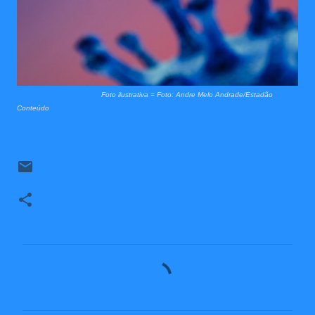
Foto ilustrativa = Foto: Andre Melo Andrade/Estadão
Conteúdo
C
o
m