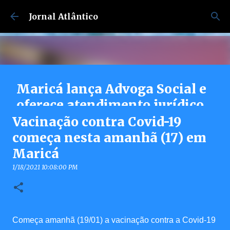
Pular para o conteúdo principal
Jornal Atlântico
Maricá lança Advoga Social e
oferece atendimento jurídico
gratuito e online 24h para
Vacinação contra Covid-19
moradores
começa nesta amanhã (17) em
Maricá
7/30/2026 04:53:00 PM
0
1/18/2021 10:08:00 PM
Começa amanhã (19/01) a vacinação contra a Covid-19