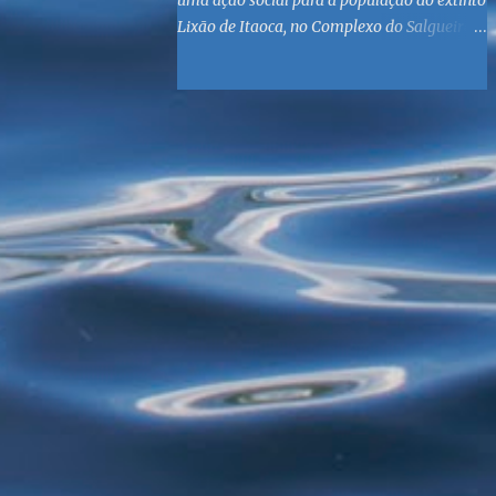
uma ação social para a população do extinto
Lixão de Itaoca, no Complexo do Salgueiro,
às margens da Baía de Guanabara. O
objetivo é reunir suprimentos para os ex-
catadores locais, como comida e material
higiênico, além de atendimento médico. O
Fórum Local espera contar com a
participação de ONGs locais e da população
do município. Aos interessados em
participar, basta se dirigir à Rua Dr.
Feliciano Sodré 82, Sala 104 – Centro, no
horário 9h às 17h, de segunda a sexta. Mais
informações também podem ser obtidas
pelo telefone (21) 3474-1004 e pelo e-mail
agenda21sg@r7.com . O Lixão do Salgueiro
foi fechado em fevereiro por determinação
do Governo Federal, que está instituindo o
fim de lixões no Brasil até 2014. Os
habitantes da região que viviam do lixo há