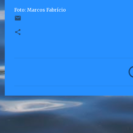
Foto: Marcos Fabrício
C
o
m
e
n
t
á
r