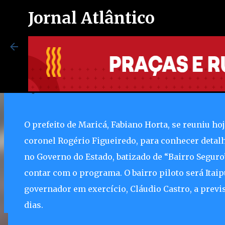
Jornal Atlântico
Itaipuaçu terá programa "Bairr
1/27/2021 08:36:00 PM
Maricá inaugura espaço exclusi
autistas no Centro de Vacinação
O prefeito de Maricá, Fabiano Horta, se reuniu hoj
8/07/2026 08:37:00 PM
coronel Rogério Figueiredo, para conhecer deta
0
no Governo do Estado, batizado de “Bairro Seguro”
contar com o programa. O bairro piloto será Itai
governador em exercício, Cláudio Castro, a previ
dias.