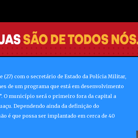
Pular para o conteúdo principal
o Seguro"
vo para vacinação de pessoas
 Integrada
e (27) com o secretário de Estado da Polícia Militar,
lhes de um programa que está em desenvolvimento
. O município será o primeiro fora da capital a
puaçu. Dependendo ainda da definição do
são é que possa ser implantado em cerca de 40