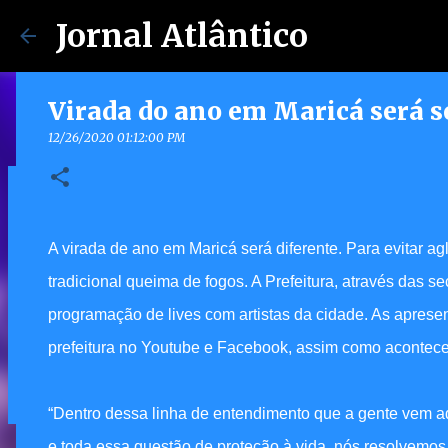
Jornal Atlântico
Virada do ano em Maricá será s
12/26/2020 01:12:00 PM
Maricá lança Advoga Social e of
gratuito e online 24h para mora
A virada de ano em Maricá será diferente. Para evitar 
7/30/2026 04:53:00 PM
tradicional queima de fogos. A Prefeitura, através das
0
programação de lives com artistas da cidade. As apresen
prefeitura no Youtube e Facebook, assim como acontece
“Dentro dessa linha de entendimento que a gente vem ad
e toda essa questão de proteção à vida, nós resolvemos