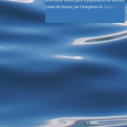
uma ação social para a população do extinto
Lixão de Itaoca, no Complexo do Salgueiro,
às margens da Baía de Guanabara. O
objetivo é reunir suprimentos para os ex-
catadores locais, como comida e material
higiênico, além de atendimento médico. O
Fórum Local espera contar com a
participação de ONGs locais e da população
do município. Aos interessados em
participar, basta se dirigir à Rua Dr.
Feliciano Sodré 82, Sala 104 – Centro, no
horário 9h às 17h, de segunda a sexta. Mais
informações também podem ser obtidas
pelo telefone (21) 3474-1004 e pelo e-mail
agenda21sg@r7.com . O Lixão do Salgueiro
foi fechado em fevereiro por determinação
do Governo Federal, que está instituindo o
fim de lixões no Brasil até 2014. Os
habitantes da região que viviam do lixo há