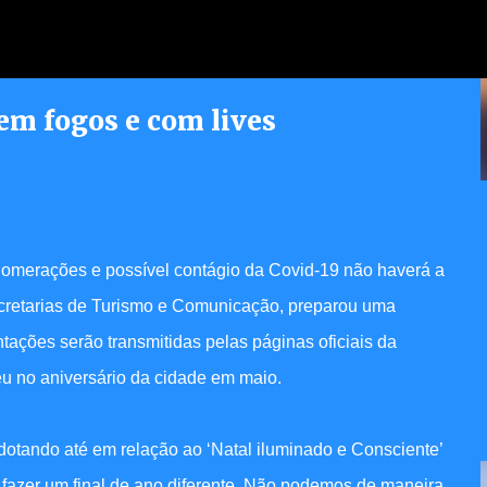
Pular para o conteúdo principal
em fogos e com lives
erece atendimento jurídico
dores
aglomerações e possível contágio da Covid-19 não haverá a
 secretarias de Turismo e Comunicação, preparou uma
tações serão transmitidas pelas páginas oficiais da
u no aniversário da cidade em maio.
otando até em relação ao ‘Natal iluminado e Consciente’
 fazer um final de ano diferente. Não podemos de maneira