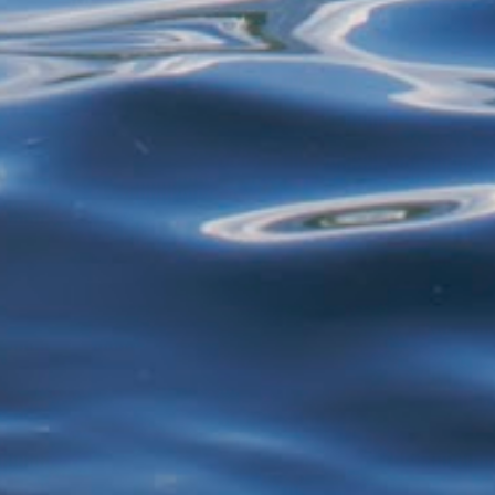
mais de 40 anos - selecionando roupas e
restos de alimentos para reciclagem, por
exemplo - estão proibidos de exercer
atividades de garimpagem. De acor...