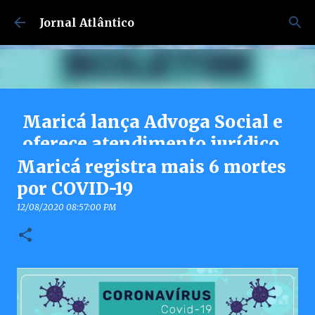
Pular para o conteúdo principal
Jornal Atlântico
Maricá lança Advoga Social e
oferece atendimento jurídico
gratuito e online 24h para
Maricá registra mais 6 mortes
moradores
por COVID-19
7/30/2026 04:53:00 PM
12/08/2020 08:57:00 PM
0