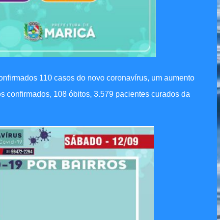
 confirmados 110 casos do novo coronavírus, um aumento
os confirmados, 108 óbitos, 3.579 pacientes curados da