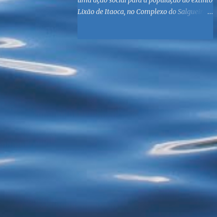
uma ação social para a população do extinto
Lixão de Itaoca, no Complexo do Salgueiro,
às margens da Baía de Guanabara. O
objetivo é reunir suprimentos para os ex-
catadores locais, como comida e material
higiênico, além de atendimento médico. O
Fórum Local espera contar com a
participação de ONGs locais e da população
do município. Aos interessados em
participar, basta se dirigir à Rua Dr.
Feliciano Sodré 82, Sala 104 – Centro, no
horário 9h às 17h, de segunda a sexta. Mais
informações também podem ser obtidas
pelo telefone (21) 3474-1004 e pelo e-mail
agenda21sg@r7.com . O Lixão do Salgueiro
foi fechado em fevereiro por determinação
do Governo Federal, que está instituindo o
fim de lixões no Brasil até 2014. Os
habitantes da região que viviam do lixo há