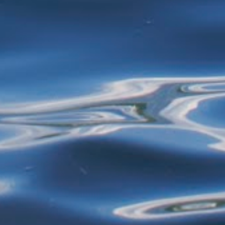
mais de 40 anos - selecionando roupas e
restos de alimentos para reciclagem, por
exemplo - estão proibidos de exercer
atividades de garimpagem. De acor...