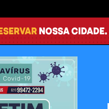
Pular para o conteúdo principal
covid-19
vo para vacinação de pessoas
 Integrada