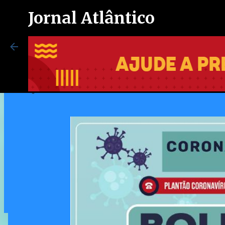
Jornal Atlântico
Maricá tem 110 casos ativos de 
9/12/2020 09:34:00 PM
Maricá inaugura espaço exclusi
autistas no Centro de Vacinação
8/07/2026 08:37:00 PM
0