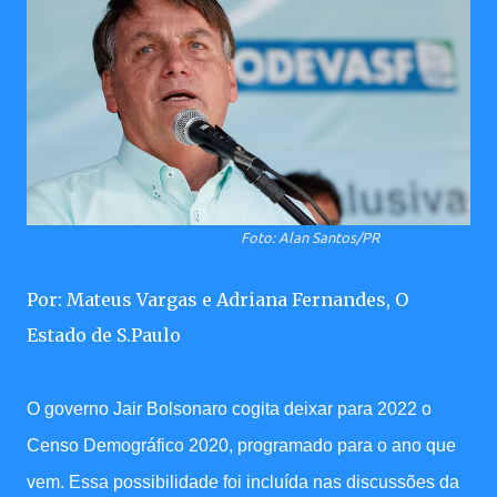
Foto: Alan Santos/PR
Por: Mateus Vargas e Adriana Fernandes, O
Estado de S.Paulo
O governo Jair
Bolsonaro cogita deixar para 2022 o
Censo Demográfico 2020, programado para o ano que
vem. Essa possibilidade foi incluída nas discussões da