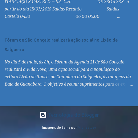
ITAIPUAÇU X CASTELO – S.A. C.H. DE SEG a SEX a
MC 18:30 MC 19:30 MC 20:30 MC 21:30 MC 6:30 MC 7:30 MC 8:30
partir do dia 15/03/2010 Saídas Recanto Saídas
MC 9:30 MC 10:30 MC 11:30 MC 12:30 MC 13:30 MC 14:30 MC 15:30
Castelo 04:10 06:00 05:00 ...
MC 16:30 MC 17:30 MC 18:30 MC 19:30 MC 20:30 MC 21:30 MC
Linha: R.126 via Est. de Itaipiaçu à Itaipuaçu - Recanto Saída
R.126...
Fórum de São Gonçalo realizará ação social no Lixão de
Salgueiro
No dia 5 de maio, às 8h, o Fórum da Agenda 21 de São Gonçalo
realizará a Vida Nova, uma ação social para a população do
extinto Lixão de Itaoca, no Complexo do Salgueiro, às margens da
Baía de Guanabara. O objetivo é reunir suprimentos para os ex-
catadores locais, como comida e material higiênico, além de
atendimento médico. O Fórum Local espera contar com a
participação de ONGs locais e da população do município. Aos
interessados em participar, basta se dirigir à Rua Dr. Feliciano
Tecnologia do Blogger
Sodré 82, Sala 104 – Centro, no horário 9h às 17h, de segunda a
Imagens de tema por
MichaelJay
sexta. Mais informações também podem ser obtidas pelo telefone
(21) 3474-1004 e pelo e-mail agenda21sg@r7.com . O Lixão do