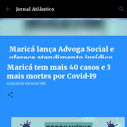
Pular para o conteúdo principal
Jornal Atlântico
Maricá lança Advoga Social e
oferece atendimento jurídico
gratuito e online 24h para
Maricá tem mais 40 casos e 3
moradores
mais mortes por Covid-19
7/30/2026 04:53:00 PM
6/26/2020 08:56:00 PM
0