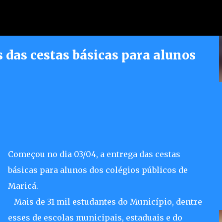
Pular para o conteúdo principal
 das cestas básicas para alunos
erece atendimento jurídico
dores
Começou no dia 03/04, a entrega das cestas
básicas para alunos dos colégios públicos de
Maricá.
Mais de 31 mil estudantes do Município, dentre
esses de escolas municipais, estaduais e do