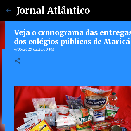
Jornal Atlântico
Veja o cronograma das entregas
dos colégios públicos de Maricá
4/06/2020 02:28:00 PM
Maricá lança Advoga Social e of
gratuito e online 24h para mora
7/30/2026 04:53:00 PM
0