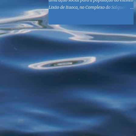
uma ação social para a população do extinto
Lixão de Itaoca, no Complexo do Salgueiro,
às margens da Baía de Guanabara. O
objetivo é reunir suprimentos para os ex-
catadores locais, como comida e material
higiênico, além de atendimento médico. O
Fórum Local espera contar com a
participação de ONGs locais e da população
do município. Aos interessados em
participar, basta se dirigir à Rua Dr.
Feliciano Sodré 82, Sala 104 – Centro, no
horário 9h às 17h, de segunda a sexta. Mais
informações também podem ser obtidas
pelo telefone (21) 3474-1004 e pelo e-mail
agenda21sg@r7.com . O Lixão do Salgueiro
foi fechado em fevereiro por determinação
do Governo Federal, que está instituindo o
fim de lixões no Brasil até 2014. Os
habitantes da região que viviam do lixo há