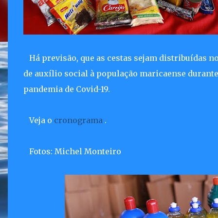
Há previsão, que as cestas sejam distribuídas 
de auxílio social à população maricaense durante
pandemia de Covid-19.
Veja o
cronograma
.
Fotos: Michel Monteiro