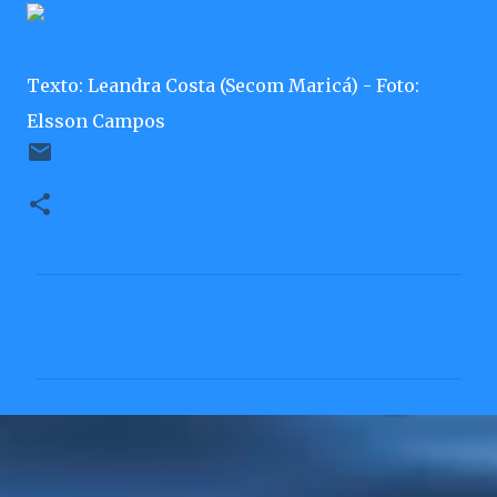
Texto: Leandra Costa (Secom Maricá) - Foto:
Elsson Campos
C
o
m
e
n
t
á