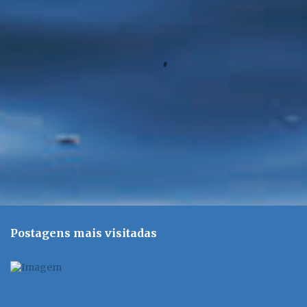
r
i
o
s
Postagens mais visitadas