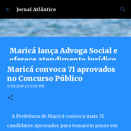
Pular para o conteúdo principal
Jornal Atlântico
Maricá lança Advoga Social e
oferece atendimento jurídico
gratuito e online 24h para
Maricá convoca 71 aprovados
moradores
no Concurso Público
7/30/2026 04:53:00 PM
5/30/2019 12:51:00 PM
0
A Prefeitura de Maricá convoca mais 71
candidatos aprovados para tomarem posse em