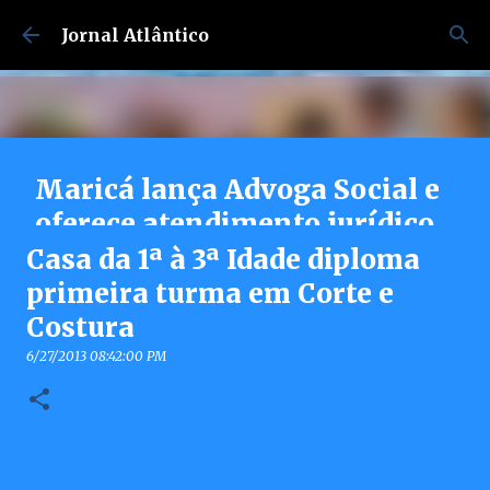
Pular para o conteúdo principal
Jornal Atlântico
Maricá lança Advoga Social e
oferece atendimento jurídico
gratuito e online 24h para
Casa da 1ª à 3ª Idade diploma
moradores
primeira turma em Corte e
Costura
7/30/2026 04:53:00 PM
0
6/27/2013 08:42:00 PM