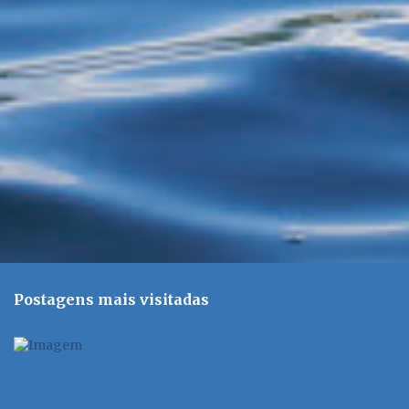
r
i
o
s
Postagens mais visitadas