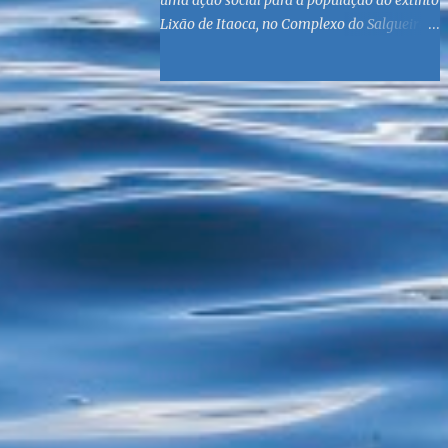
uma ação social para a população do extinto
Lixão de Itaoca, no Complexo do Salgueiro,
às margens da Baía de Guanabara. O
objetivo é reunir suprimentos para os ex-
catadores locais, como comida e material
higiênico, além de atendimento médico. O
Fórum Local espera contar com a
participação de ONGs locais e da população
do município. Aos interessados em
participar, basta se dirigir à Rua Dr.
Feliciano Sodré 82, Sala 104 – Centro, no
horário 9h às 17h, de segunda a sexta. Mais
informações também podem ser obtidas
pelo telefone (21) 3474-1004 e pelo e-mail
agenda21sg@r7.com . O Lixão do Salgueiro
foi fechado em fevereiro por determinação
do Governo Federal, que está instituindo o
fim de lixões no Brasil até 2014. Os
habitantes da região que viviam do lixo há