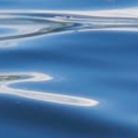
mais de 40 anos - selecionando roupas e
restos de alimentos para reciclagem, por
exemplo - estão proibidos de exercer
atividades de garimpagem. De acor...