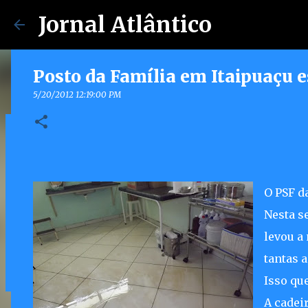
Jornal Atlântico
Posto da Família em Itaipuaçu e
5/20/2012 12:19:00 PM
Maricá lança Advoga Social e of
gratuito e online 24h para mora
7/30/2026 04:53:00 PM
O PSF d
0
Nesta s
levou a
tantas 
Isso qu
A cadei