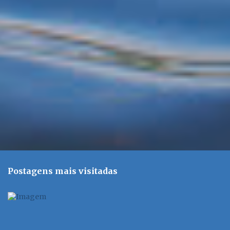
r
i
o
s
Postagens mais visitadas