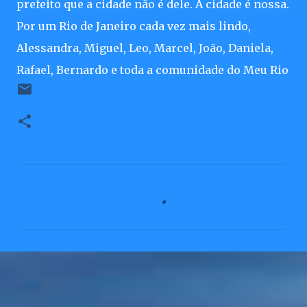
prefeito que a cidade não é dele. A cidade é nossa.
Por um Rio de Janeiro cada vez mais lindo,
Alessandra, Miguel, Leo, Marcel, João, Daniela,
Rafael, Bernardo e toda a comunidade do Meu Rio
C
o
m
e
n
t
á