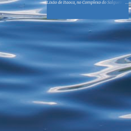
Lixão de Itaoca, no Complexo do Salgueiro,
às margens da Baía de Guanabara. O
objetivo é reunir suprimentos para os ex-
catadores locais, como comida e material
higiênico, além de atendimento médico. O
Fórum Local espera contar com a
participação de ONGs locais e da população
do município. Aos interessados em
participar, basta se dirigir à Rua Dr.
Feliciano Sodré 82, Sala 104 – Centro, no
horário 9h às 17h, de segunda a sexta. Mais
informações também podem ser obtidas
pelo telefone (21) 3474-1004 e pelo e-mail
agenda21sg@r7.com . O Lixão do Salgueiro
foi fechado em fevereiro por determinação
do Governo Federal, que está instituindo o
fim de lixões no Brasil até 2014. Os
habitantes da região que viviam do lixo há
mais de 40 anos - selecionando roupas e