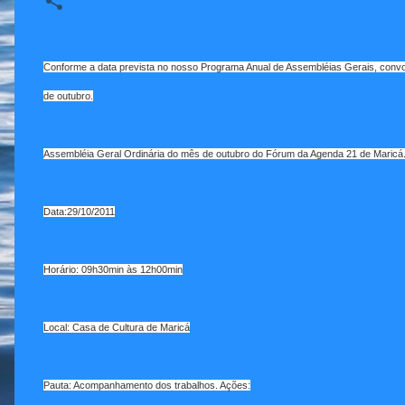
Conforme a data prevista no nosso Programa Anual de Assembléias Gerais, convo
de outubro.
Assembléia Geral Ordinária do mês de outubro do Fórum da Agenda 21 de Maricá
Data:29/10/2011
Horário: 09h30min às 12h00min
Local: Casa de Cultura de Maricá
Pauta: Acompanhamento dos trabalhos. Ações: