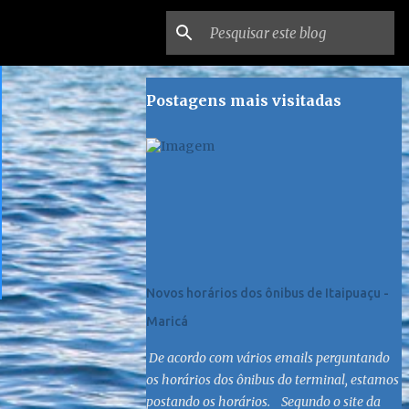
Postagens mais visitadas
Novos horários dos ônibus de Itaipuaçu -
Maricá
De acordo com vários emails perguntando
os horários dos ônibus do terminal, estamos
postando os horários. Segundo o site da