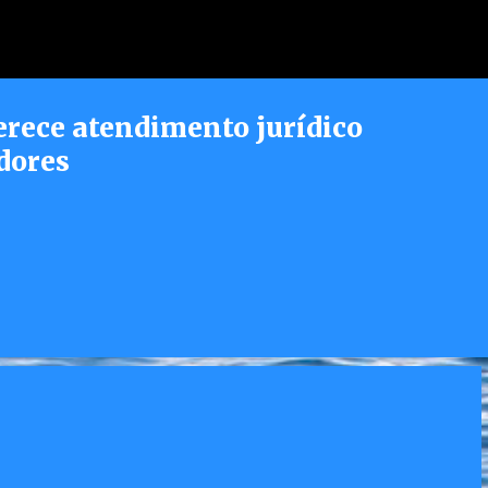
Pular para o conteúdo principal
erece atendimento jurídico
dores