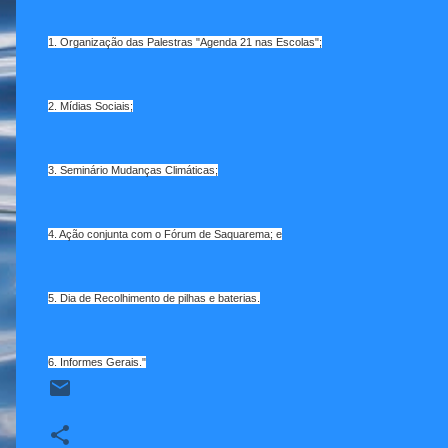
1. Organização das Palestras "Agenda 21 nas Escolas";
2. Mídias Sociais;
3. Seminário Mudanças Climáticas;
4. Ação conjunta com o Fórum de Saquarema; e
5. Dia de Recolhimento de pilhas e baterias.
6. Informes Gerais."