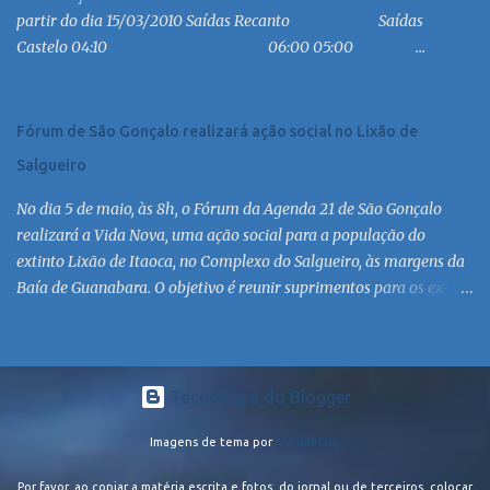
partir do dia 15/03/2010 Saídas Recanto Saídas
MC 9:30 MC 10:30 MC 11:30 MC 12:30 MC 13:30 MC 14:30 MC 15:30
Castelo 04:10 06:00 05:00 ...
MC 16:30 MC 17:30 MC 18:30 MC 19:30 MC 20:30 MC 21:30 MC
Linha: R.126 via Est. de Itaipiaçu à Itaipuaçu - Recanto Saída
R.126...
Fórum de São Gonçalo realizará ação social no Lixão de
Salgueiro
No dia 5 de maio, às 8h, o Fórum da Agenda 21 de São Gonçalo
realizará a Vida Nova, uma ação social para a população do
extinto Lixão de Itaoca, no Complexo do Salgueiro, às margens da
Baía de Guanabara. O objetivo é reunir suprimentos para os ex-
catadores locais, como comida e material higiênico, além de
atendimento médico. O Fórum Local espera contar com a
participação de ONGs locais e da população do município. Aos
interessados em participar, basta se dirigir à Rua Dr. Feliciano
Tecnologia do Blogger
Sodré 82, Sala 104 – Centro, no horário 9h às 17h, de segunda a
Imagens de tema por
MichaelJay
sexta. Mais informações também podem ser obtidas pelo telefone
(21) 3474-1004 e pelo e-mail agenda21sg@r7.com . O Lixão do
Por favor, ao copiar a matéria escrita e fotos, do jornal ou de terceiros, colocar