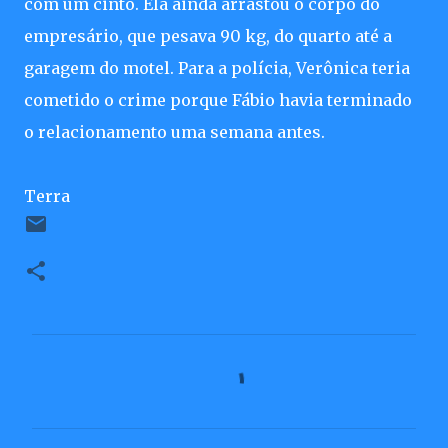
com um cinto. Ela ainda arrastou o corpo do
empresário, que pesava 90 kg, do quarto até a
garagem do motel. Para a polícia, Verônica teria
cometido o crime porque Fábio havia terminado
o relacionamento uma semana antes.
Terra
C
o
m