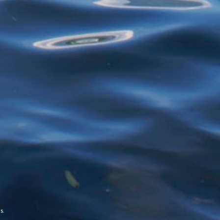
restos de alimentos para reciclagem, por
exemplo - estão proibidos de exercer
atividades de garimpagem. De acor...
s.