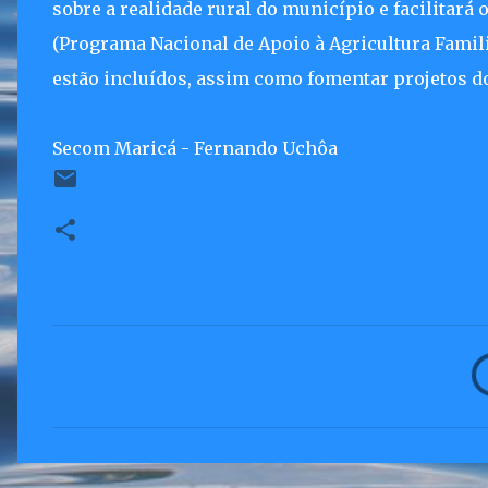
sobre a realidade rural do município e facilitará
(Programa Nacional de Apoio à Agricultura Famili
estão incluídos, assim como fomentar projetos d
Secom Maricá - Fernando Uchôa
C
o
m
e
n