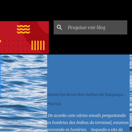
Postagens mais visitadas
Novos horários dos ônibus de Itaipuaçu -
Maricá
De acordo com vários emails perguntando
os horários dos ônibus do terminal, estamos
postando os horários. Segundo o site da