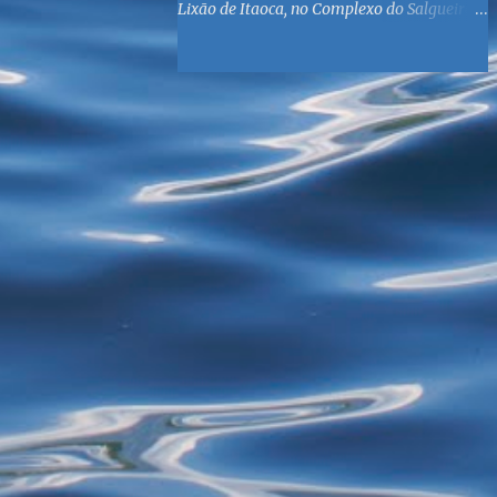
Lixão de Itaoca, no Complexo do Salgueiro,
às margens da Baía de Guanabara. O
objetivo é reunir suprimentos para os ex-
catadores locais, como comida e material
higiênico, além de atendimento médico. O
Fórum Local espera contar com a
participação de ONGs locais e da população
do município. Aos interessados em
participar, basta se dirigir à Rua Dr.
Feliciano Sodré 82, Sala 104 – Centro, no
horário 9h às 17h, de segunda a sexta. Mais
informações também podem ser obtidas
pelo telefone (21) 3474-1004 e pelo e-mail
agenda21sg@r7.com . O Lixão do Salgueiro
foi fechado em fevereiro por determinação
do Governo Federal, que está instituindo o
fim de lixões no Brasil até 2014. Os
habitantes da região que viviam do lixo há
mais de 40 anos - selecionando roupas e