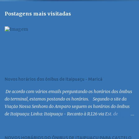
Postagens mais visitadas
Novos horários dos ônibus de Itaipuaçu - Maricá
De acordo com vários emails perguntando os horários dos ônibus
do terminal, estamos postando os horários. Segundo o site da
Viação Nossa Senhora do Amparo seguem os horários do ônibus
de Itaipuaçu: Linha: Itaipuaçu - Recanto à R.126 via Est. de
Itaipuaçu Saída Itaipuaçu - Recanto Dias úteis
6:30 MC 7:30 MC 8:30 MC 9:30 MC 10:30 MC 11:30 MC 12:30 MC
13:30 MC 14:30 MC 15:30 MC 16:30 MC 17:00 MC 17:30 MC 18:30 MC
NOVOS HORÁRIOS DO ÔNIBUS DE ITAIPUAÇU PARA CASTELO