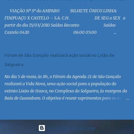
19:00 MC 19:30 MC 20:30 MC 21:00 MC 21:30 MC 23:00 MC 6:30
VIAÇÃO Nª Sª do AMPARO BILHETE ÚNICO LINHA:
MC 8:30 MC 10:30 MC 12:30 MC 14:30 MC 15:30 MC 16:30 MC 17:30
ITAIPUAÇU X CASTELO – S.A. C.H. DE SEG a SEX a
MC 18:30 MC 19:30 MC 20:30 MC 21:30 MC 6:30 MC 7:30 MC 8:30
partir do dia 15/03/2010 Saídas Recanto Saídas
MC 9:30 MC 10:30 MC 11:30 MC 12:30 MC 13:30 MC 14:30 MC 15:30
Castelo 04:10 06:00 05:00 ...
MC 16:30 MC 17:30 MC 18:30 MC 19:30 MC 20:30 MC 21:30 MC
Linha: R.126 via Est. de Itaipiaçu à Itaipuaçu - Recanto Saída
R.126...
Fórum de São Gonçalo realizará ação social no Lixão de
Salgueiro
No dia 5 de maio, às 8h, o Fórum da Agenda 21 de São Gonçalo
realizará a Vida Nova, uma ação social para a população do
extinto Lixão de Itaoca, no Complexo do Salgueiro, às margens da
Baía de Guanabara. O objetivo é reunir suprimentos para os ex-
catadores locais, como comida e material higiênico, além de
atendimento médico. O Fórum Local espera contar com a
participação de ONGs locais e da população do município. Aos
interessados em participar, basta se dirigir à Rua Dr. Feliciano
Tecnologia do Blogger