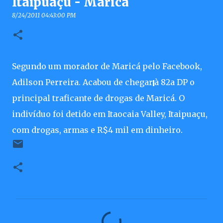
Itaipuaçu - Maricá
8/24/2011 04:43:00 PM
Segundo um morador de Maricá pelo Facebook,
Adilson Perreira. Acabou de chegar
à 82a DP o
principal traficante de drogas de Maricá. O
indivíduo foi detido em Itaocaia Valley, Itaipuaçu,
com drogas, armas e R$4 mil em dinheiro.
C