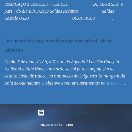
ITAIPUAÇU X CASTELO – S.A. C.H. DE SEG a SEX a
MC 18:30 MC 19:30 MC 20:30 MC 21:30 MC 6:30 MC 7:30 MC 8:30
partir do dia 15/03/2010 Saídas Recanto Saídas
MC 9:30 MC 10:30 MC 11:30 MC 12:30 MC 13:30 MC 14:30 MC 15:30
Castelo 04:10 06:00 05:00 ...
MC 16:30 MC 17:30 MC 18:30 MC 19:30 MC 20:30 MC 21:30 MC
Linha: R.126 via Est. de Itaipiaçu à Itaipuaçu - Recanto Saída
R.126...
Fórum de São Gonçalo realizará ação social no Lixão de
Salgueiro
No dia 5 de maio, às 8h, o Fórum da Agenda 21 de São Gonçalo
realizará a Vida Nova, uma ação social para a população do
extinto Lixão de Itaoca, no Complexo do Salgueiro, às margens da
Baía de Guanabara. O objetivo é reunir suprimentos para os ex-
catadores locais, como comida e material higiênico, além de
atendimento médico. O Fórum Local espera contar com a
participação de ONGs locais e da população do município. Aos
interessados em participar, basta se dirigir à Rua Dr. Feliciano
Tecnologia do Blogger
Sodré 82, Sala 104 – Centro, no horário 9h às 17h, de segunda a
Imagens de tema por
MichaelJay
sexta. Mais informações também podem ser obtidas pelo telefone