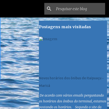
Postagens mais visitadas
Novos horários dos ônibus de Itaipuaçu -
Maricá
De acordo com vários emails perguntando
os horários dos ônibus do terminal, estamos
postando os horários. Segundo o site da