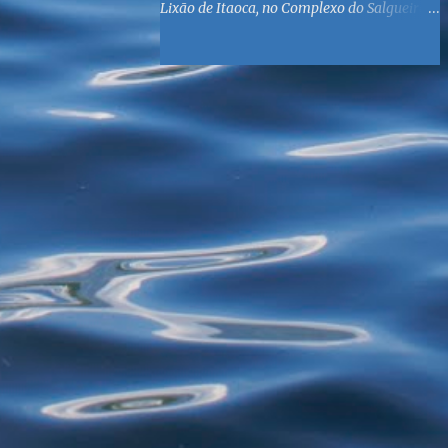
Lixão de Itaoca, no Complexo do Salgueiro,
às margens da Baía de Guanabara. O
objetivo é reunir suprimentos para os ex-
catadores locais, como comida e material
higiênico, além de atendimento médico. O
Fórum Local espera contar com a
participação de ONGs locais e da população
do município. Aos interessados em
participar, basta se dirigir à Rua Dr.
Feliciano Sodré 82, Sala 104 – Centro, no
horário 9h às 17h, de segunda a sexta. Mais
informações também podem ser obtidas
pelo telefone (21) 3474-1004 e pelo e-mail
agenda21sg@r7.com . O Lixão do Salgueiro
foi fechado em fevereiro por determinação
do Governo Federal, que está instituindo o
fim de lixões no Brasil até 2014. Os
habitantes da região que viviam do lixo há
mais de 40 anos - selecionando roupas e