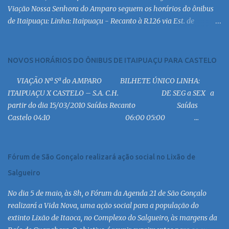
Viação Nossa Senhora do Amparo seguem os horários do ônibus
de Itaipuaçu: Linha: Itaipuaçu - Recanto à R.126 via Est. de
Itaipuaçu Saída Itaipuaçu - Recanto Dias úteis
6:30 MC 7:30 MC 8:30 MC 9:30 MC 10:30 MC 11:30 MC 12:30 MC
13:30 MC 14:30 MC 15:30 MC 16:30 MC 17:00 MC 17:30 MC 18:30 MC
NOVOS HORÁRIOS DO ÔNIBUS DE ITAIPUAÇU PARA CASTELO
19:00 MC 19:30 MC 20:30 MC 21:00 MC 21:30 MC 23:00 MC 6:30
VIAÇÃO Nª Sª do AMPARO BILHETE ÚNICO LINHA:
MC 8:30 MC 10:30 MC 12:30 MC 14:30 MC 15:30 MC 16:30 MC 17:30
ITAIPUAÇU X CASTELO – S.A. C.H. DE SEG a SEX a
MC 18:30 MC 19:30 MC 20:30 MC 21:30 MC 6:30 MC 7:30 MC 8:30
partir do dia 15/03/2010 Saídas Recanto Saídas
MC 9:30 MC 10:30 MC 11:30 MC 12:30 MC 13:30 MC 14:30 MC 15:30
Castelo 04:10 06:00 05:00 ...
MC 16:30 MC 17:30 MC 18:30 MC 19:30 MC 20:30 MC 21:30 MC
Linha: R.126 via Est. de Itaipiaçu à Itaipuaçu - Recanto Saída
R.126...
Fórum de São Gonçalo realizará ação social no Lixão de
Salgueiro
No dia 5 de maio, às 8h, o Fórum da Agenda 21 de São Gonçalo
realizará a Vida Nova, uma ação social para a população do
extinto Lixão de Itaoca, no Complexo do Salgueiro, às margens da