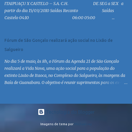
ITAIPUAÇU X CASTELO – S.A. C.H. DE SEG a SEX a
MC 18:30 MC 19:30 MC 20:30 MC 21:30 MC 6:30 MC 7:30 MC 8:30
partir do dia 15/03/2010 Saídas Recanto Saídas
MC 9:30 MC 10:30 MC 11:30 MC 12:30 MC 13:30 MC 14:30 MC 15:30
Castelo 04:10 06:00 05:00 ...
MC 16:30 MC 17:30 MC 18:30 MC 19:30 MC 20:30 MC 21:30 MC
Linha: R.126 via Est. de Itaipiaçu à Itaipuaçu - Recanto Saída
R.126...
Fórum de São Gonçalo realizará ação social no Lixão de
Salgueiro
No dia 5 de maio, às 8h, o Fórum da Agenda 21 de São Gonçalo
realizará a Vida Nova, uma ação social para a população do
extinto Lixão de Itaoca, no Complexo do Salgueiro, às margens da
Baía de Guanabara. O objetivo é reunir suprimentos para os ex-
catadores locais, como comida e material higiênico, além de
atendimento médico. O Fórum Local espera contar com a
participação de ONGs locais e da população do município. Aos
interessados em participar, basta se dirigir à Rua Dr. Feliciano
Tecnologia do Blogger
Sodré 82, Sala 104 – Centro, no horário 9h às 17h, de segunda a
Imagens de tema por
MichaelJay
sexta. Mais informações também podem ser obtidas pelo telefone