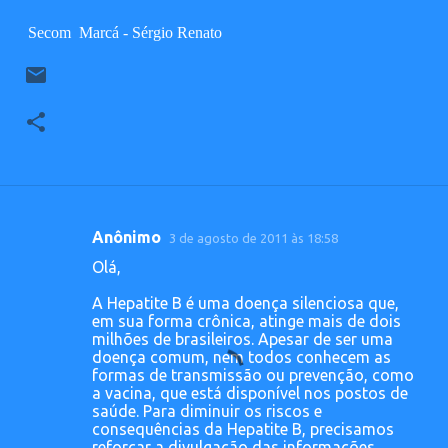
Secom Marcá - Sérgio Renato
Anônimo
3 de agosto de 2011 às 18:58
C
Olá,
o
A Hepatite B é uma doença silenciosa que,
m
em sua forma crônica, atinge mais de dois
e
milhões de brasileiros. Apesar de ser uma
doença comum, nem todos conhecem as
n
formas de transmissão ou prevenção, como
t
a vacina, que está disponível nos postos de
saúde. Para diminuir os riscos e
á
consequências da Hepatite B, precisamos
r
reforçar a divulgação das informações