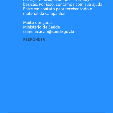
básicas. Por isso, contamos com sua ajuda.
i
Entre em contato para receber todo o
o
material da campanha!
s
Muito obrigada,
Ministério da Saúde
comunicacao@saude.gov.br
RESPONDER