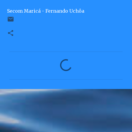
Secom Maricá - Fernando Uchôa
C
o
m
e
n
t
á
r
i