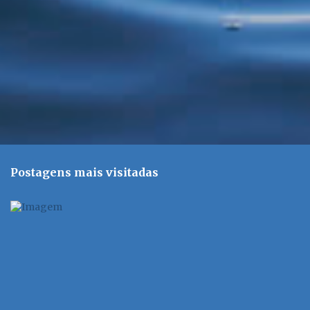
o
s
Postagens mais visitadas